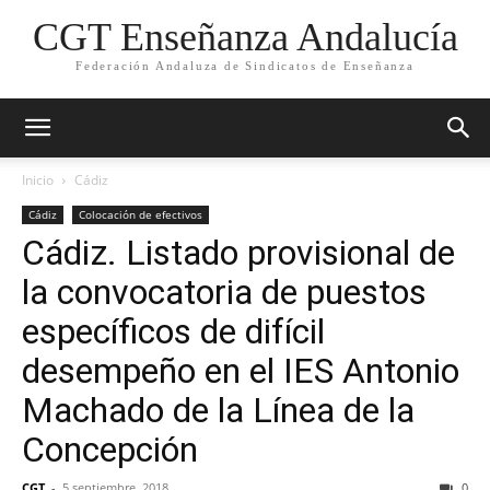
CGT Enseñanza Andalucía
Federación Andaluza de Sindicatos de Enseñanza
Inicio
Cádiz
Cádiz
Colocación de efectivos
Cádiz. Listado provisional de
la convocatoria de puestos
específicos de difícil
desempeño en el IES Antonio
Machado de la Línea de la
Concepción
CGT
-
5 septiembre, 2018
0