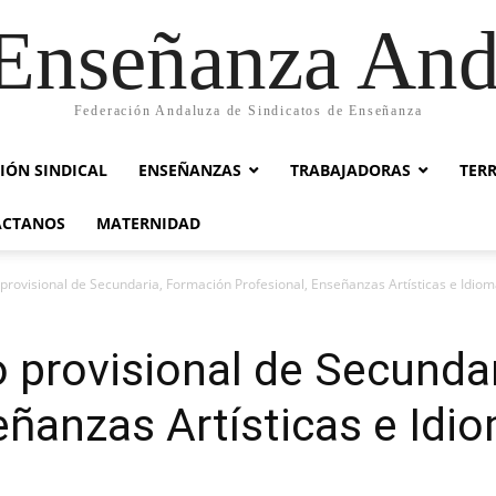
nseñanza And
Federación Andaluza de Sindicatos de Enseñanza
IÓN SINDICAL
ENSEÑANZAS
TRABAJADORAS
TER
ACTANOS
MATERNIDAD
 provisional de Secundaria, Formación Profesional, Enseñanzas Artísticas e Idio
o provisional de Secunda
eñanzas Artísticas e Idi