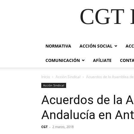
CGT E
NORMATIVA
ACCIÓN SOCIAL
ACC
COMUNICACIÓN
AFÍLIATE
CONT
Inicio
Acción Sindical
Acuerdos de la Asamblea del
Acción Sindical
Acuerdos de la A
Andalucía en Ant
CGT
-
2 marzo, 2018