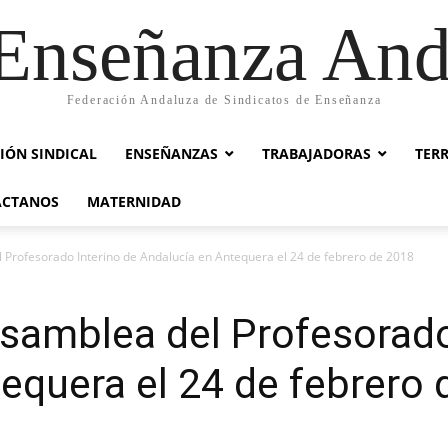
nseñanza And
Federación Andaluza de Sindicatos de Enseñanza
IÓN SINDICAL
ENSEÑANZAS
TRABAJADORAS
TER
ACTANOS
MATERNIDAD
 Profesorado Interino de Andalucía en Antequera el 24 de febrero de 2018
samblea del Profesorado
equera el 24 de febrero