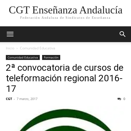
CGT Enseñanza Andalucía
Federación Andaluza de Sindicatos de Enseñanza
Inicio
Comunidad Educativa
Comunidad Educativa
Formación
2ª convocatoria de cursos de
teleformación regional 2016-
17
CGT
-
7 marzo, 2017
0