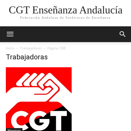
CGT Enseñanza Andalucía
Federación Andaluza de Sindicatos de Enseñanza
Inicio
Trabajadoras
Página 108
Trabajadoras
Maestras