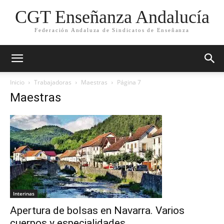
CGT Enseñanza Andalucía
Federación Andaluza de Sindicatos de Enseñanza
Inicio
Trabajadoras
Maestras
Página 7
Maestras
Interinas
Apertura de bolsas en Navarra. Varios
cuerpos y especialidades