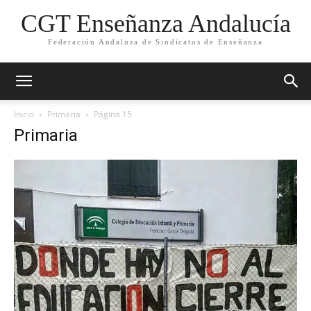
CGT Enseñanza Andalucía
Federación Andaluza de Sindicatos de Enseñanza
Inicio
Primaria
Página 15
Primaria