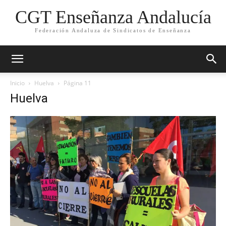
CGT Enseñanza Andalucía
Federación Andaluza de Sindicatos de Enseñanza
Inicio
Huelva
Página 11
Huelva