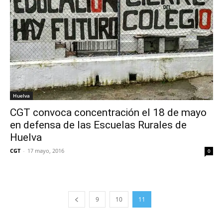
Huelva
CGT convoca concentración el 18 de mayo
en defensa de las Escuelas Rurales de
Huelva
CGT
-
17 mayo, 2016
0
9
10
11