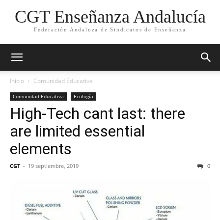
CGT Enseñanza Andalucía
Federación Andaluza de Sindicatos de Enseñanza
Inicio
Comunidad Educativa
Comunidad Educativa
Ecología
High-Tech cant last: there
are limited essential
elements
CGT
-
19 septiembre, 2019
0