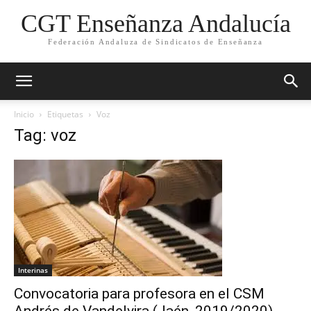
CGT Enseñanza Andalucía
Federación Andaluza de Sindicatos de Enseñanza
Inicio
Etiquetas
Voz
Tag: voz
Interinas
Convocatoria para profesora en el CSM