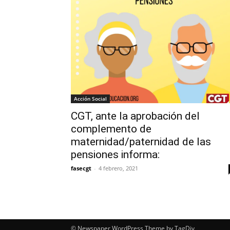
Acción Social
CGT, ante la aprobación del
complemento de
maternidad/paternidad de las
pensiones informa:
fasecgt
-
4 febrero, 2021
© Newspaper WordPress Theme by TagDiv