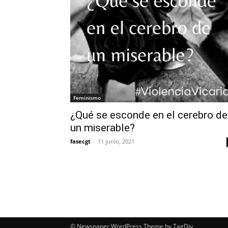
Feminismo
¿Qué se esconde en el cerebro de
un miserable?
fasecgt
-
11 junio, 2021
© Newspaper WordPress Theme by TagDiv