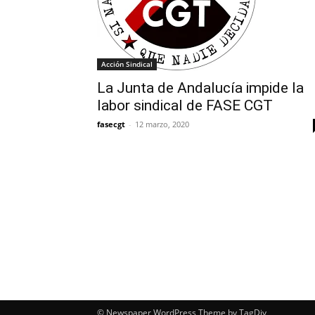
Acción Sindical
La Junta de Andalucía impide la
labor sindical de FASE CGT
fasecgt
-
12 marzo, 2020
© Newspaper WordPress Theme by TagDiv