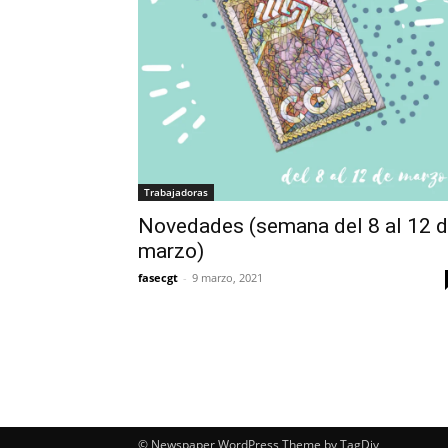
Trabajadoras
Novedades (semana del 8 al 12 
marzo)
fasecgt
-
9 marzo, 2021
© Newspaper WordPress Theme by TagDiv