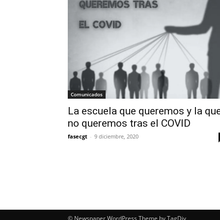
Comunicados
La escuela que queremos y la qu
no queremos tras el COVID
fasecgt
-
9 diciembre, 2020
© Newspaper WordPress Theme by TagDiv