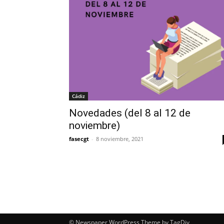
Cádiz
Novedades (del 8 al 12 de
noviembre)
fasecgt
-
8 noviembre, 2021
© Newspaper WordPress Theme by TagDiv