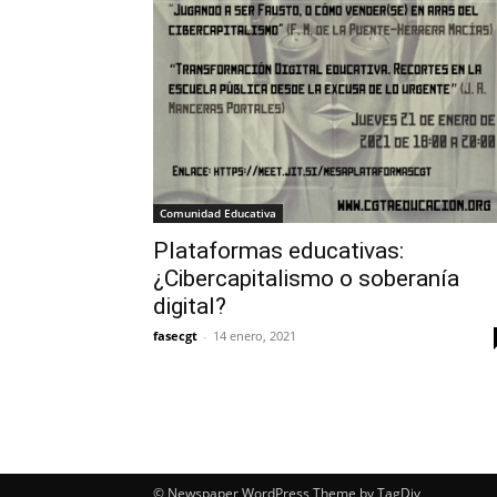
Comunidad Educativa
Plataformas educativas:
¿Cibercapitalismo o soberanía
digital?
fasecgt
-
14 enero, 2021
© Newspaper WordPress Theme by TagDiv