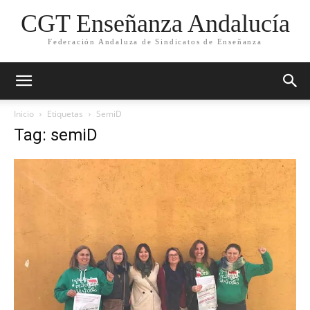
CGT Enseñanza Andalucía
Federación Andaluza de Sindicatos de Enseñanza
Inicio
Etiquetas
SemiD
Tag: semiD