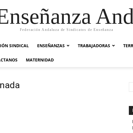
nseñanza And
Federación Andaluza de Sindicatos de Enseñanza
IÓN SINDICAL
ENSEÑANZAS
TRABAJADORAS
TER
ACTANOS
MATERNIDAD
rnada