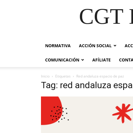
CGT E
NORMATIVA
ACCIÓN SOCIAL
ACC
COMUNICACIÓN
AFÍLIATE
CONT
Inicio
Etiquetas
Red andaluza espacio de paz
Tag: red andaluza espa