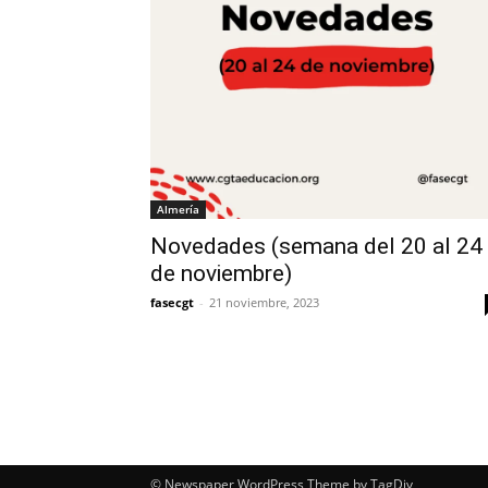
Almería
Novedades (semana del 20 al 24
de noviembre)
fasecgt
-
21 noviembre, 2023
© Newspaper WordPress Theme by TagDiv