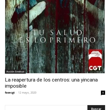
Acción Sindical
La reapertura de los centros: una yincana
imposible
fasecgt
-
12 mayo, 2020
0