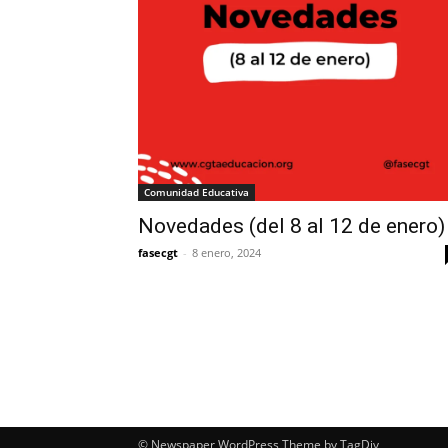
Comunidad Educativa
Novedades (del 8 al 12 de enero)
fasecgt
-
8 enero, 2024
© Newspaper WordPress Theme by TagDiv