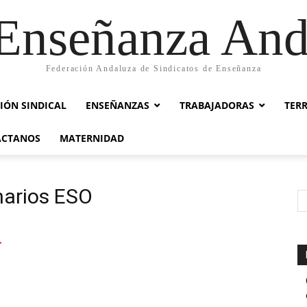
nseñanza And
Federación Andaluza de Sindicatos de Enseñanza
IÓN SINDICAL
ENSEÑANZAS
TRABAJADORAS
TER
ACTANOS
MATERNIDAD
narios ESO