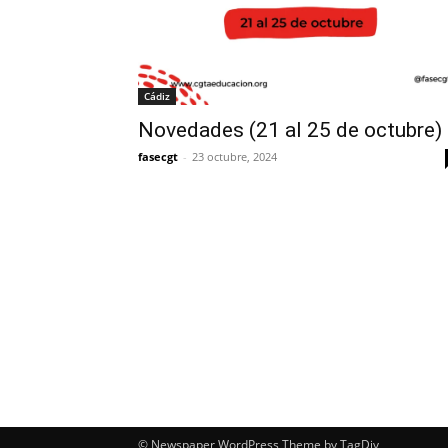
Cádiz
Novedades (21 al 25 de octubre)
fasecgt
-
23 octubre, 2024
© Newspaper WordPress Theme by TagDiv