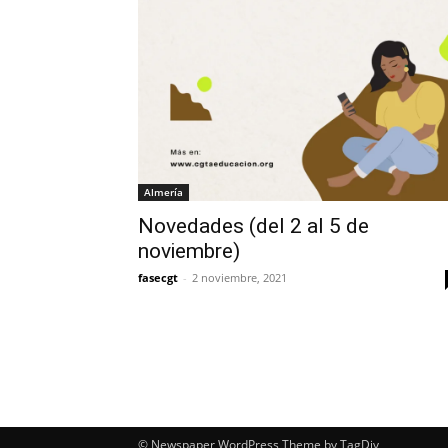
Almería
Novedades (del 2 al 5 de
noviembre)
fasecgt
-
2 noviembre, 2021
© Newspaper WordPress Theme by TagDiv