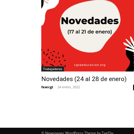
Trabajadoras
Novedades (24 al 28 de enero)
fasecgt
-
24 enero, 2022
© Newspaper WordPress Theme by TagDiv