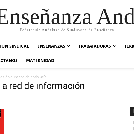
nseñanza And
Federación Andaluza de Sindicatos de Enseñanza
IÓN SINDICAL
ENSEÑANZAS
TRABAJADORAS
TER
ACTANOS
MATERNIDAD
mación europea de andalucía
 la red de información