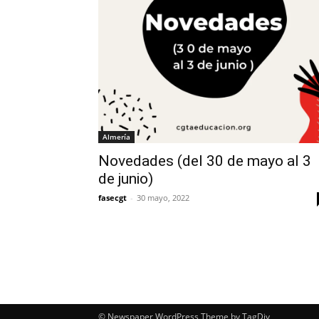
Almería
Novedades (del 30 de mayo al 3
de junio)
fasecgt
-
30 mayo, 2022
© Newspaper WordPress Theme by TagDiv