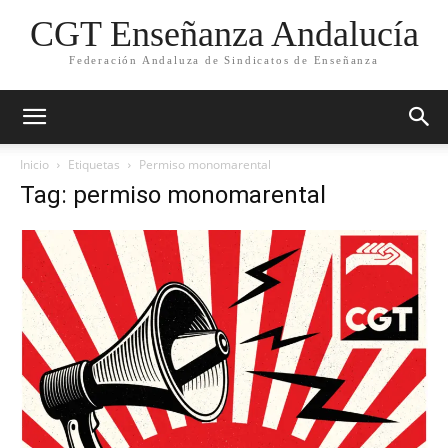
CGT Enseñanza Andalucía
Federación Andaluza de Sindicatos de Enseñanza
Inicio
Etiquetas
Permiso monomarental
Tag: permiso monomarental