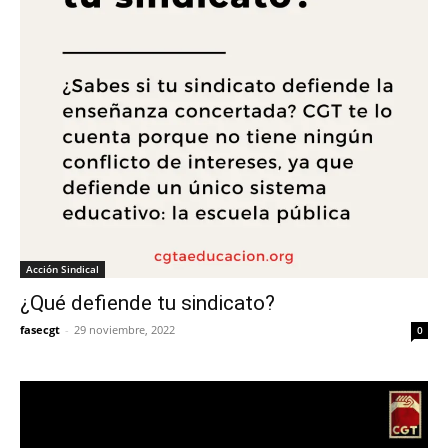
Acción Sindical
¿Qué defiende tu sindicato?
fasecgt
-
29 noviembre, 2022
0