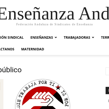
nseñanza And
Federación Andaluza de Sindicatos de Enseñanza
IÓN SINDICAL
ENSEÑANZAS
TRABAJADORAS
TER
ACTANOS
MATERNIDAD
público