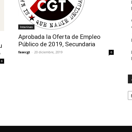
Interinas
Aprobada la Oferta de Empleo
Público de 2019, Secundaria
u
6
fasecgt
-
20 diciembre, 2019
0
0
A