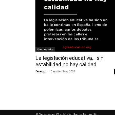
Comunicados
La legislación educativa… sin
estabilidad no hay calidad
fasecgt
-
18 noviembre, 2022
© Newspaper WordPress Theme by TagDiv