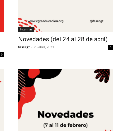
Interinas
Novedades (del 24 al 28 de abril)
fasecgt
-
25 abril, 2023
0
0