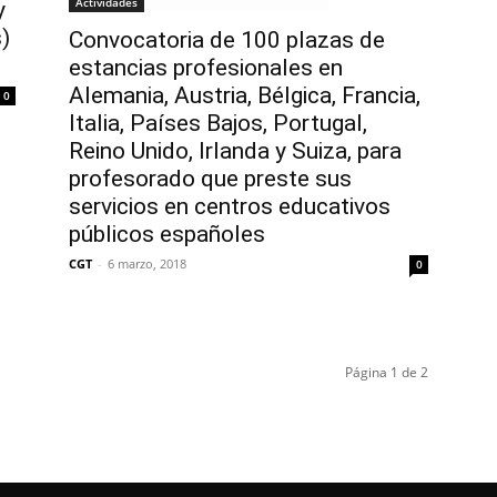
Actividades
y
)
Convocatoria de 100 plazas de
estancias profesionales en
Alemania, Austria, Bélgica, Francia,
0
Italia, Países Bajos, Portugal,
Reino Unido, Irlanda y Suiza, para
profesorado que preste sus
servicios en centros educativos
públicos españoles
CGT
-
6 marzo, 2018
0
Página 1 de 2