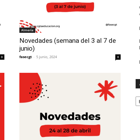
Almería
Novedades (semana del 3 al 7 de
junio)
fasecgt
-
5 junio, 2024
0
0
A