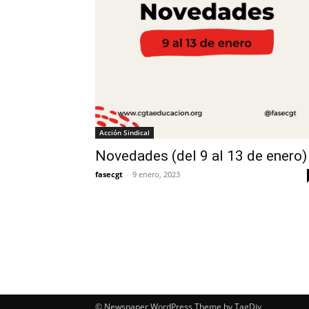
Acción Sindical
Novedades (del 9 al 13 de enero)
fasecgt
-
9 enero, 2023
© Newspaper WordPress Theme by TagDiv