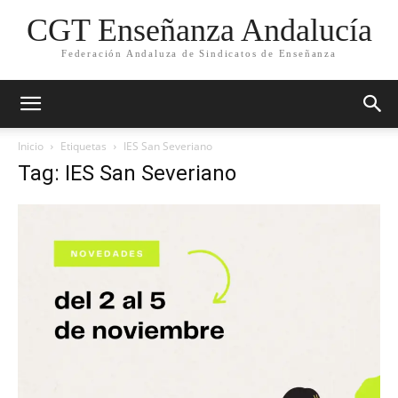
CGT Enseñanza Andalucía
Federación Andaluza de Sindicatos de Enseñanza
Inicio
Etiquetas
IES San Severiano
Tag: IES San Severiano