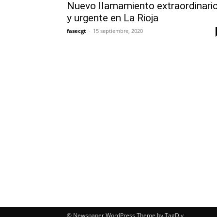
Nuevo llamamiento extraordinari
y urgente en La Rioja
fasecgt
-
15 septiembre, 2020
© Newspaper WordPress Theme by TagDiv