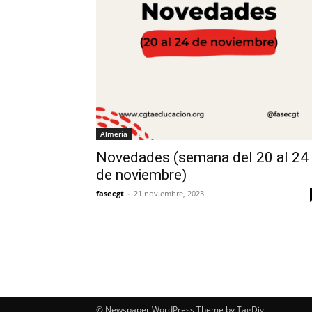
Almería
Novedades (semana del 20 al 24
de noviembre)
fasecgt
-
21 noviembre, 2023
© Newspaper WordPress Theme by TagDiv