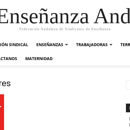
nseñanza And
Federación Andaluza de Sindicatos de Enseñanza
IÓN SINDICAL
ENSEÑANZAS
TRABAJADORAS
TER
ACTANOS
MATERNIDAD
res