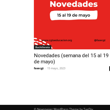
Bachillerato
Novedades (semana del 15 al 19
de mayo)
fasecgt
-
15 mayo, 2023
© Newspaper WordPress Theme by TagDiv