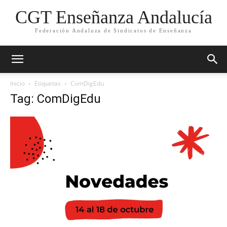
CGT Enseñanza Andalucía
Federación Andaluza de Sindicatos de Enseñanza
Inicio
Etiquetas
ComDigEdu
Tag: ComDigEdu