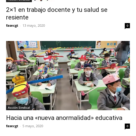
2×1 en trabajo docente y tu salud se
resiente
fasecgt
-
13 mayo, 2020
0
Acción Sindical
Hacia una «nueva anormalidad» educativa
fasecgt
-
5 mayo, 2020
0