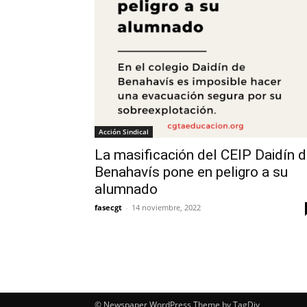
Acción Sindical
La masificación del CEIP Daidín 
Benahavís pone en peligro a su
alumnado
fasecgt
-
14 noviembre, 2022
© Newspaper WordPress Theme by TagDiv