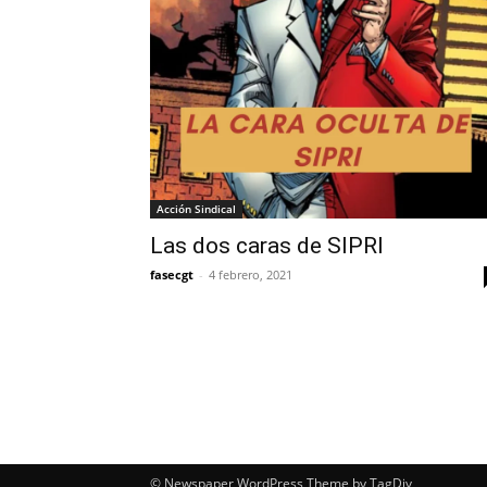
Acción Sindical
Las dos caras de SIPRI
fasecgt
-
4 febrero, 2021
© Newspaper WordPress Theme by TagDiv