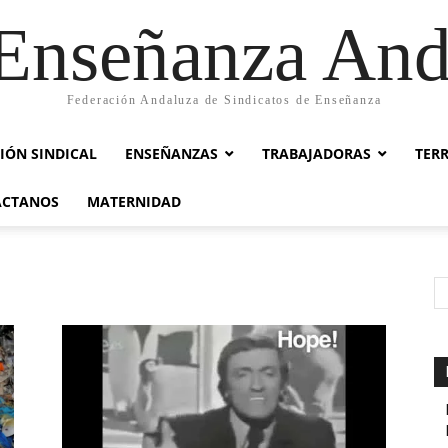
nseñanza And
Federación Andaluza de Sindicatos de Enseñanza
IÓN SINDICAL
ENSEÑANZAS
TRABAJADORAS
TER
ACTANOS
MATERNIDAD