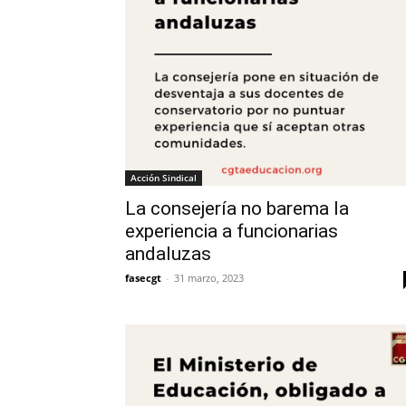
Acción Sindical
La consejería no barema la
experiencia a funcionarias
andaluzas
fasecgt
-
31 marzo, 2023