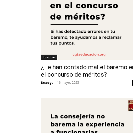
Interinas
¿Te han contado mal el baremo e
el concurso de méritos?
fasecgt
-
16 mayo, 2023