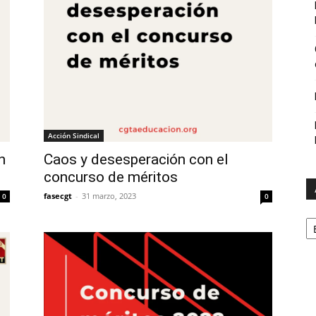
Acción Sindical
n
Caos y desesperación con el
concurso de méritos
fasecgt
-
31 marzo, 2023
0
0
A