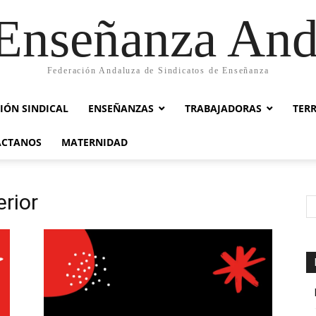
nseñanza And
Federación Andaluza de Sindicatos de Enseñanza
IÓN SINDICAL
ENSEÑANZAS
TRABAJADORAS
TER
ACTANOS
MATERNIDAD
erior