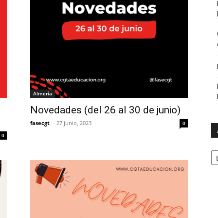
Almería
Novedades (del 26 al 30 de junio)
fasecgt
-
27 junio, 2023
0
0
A