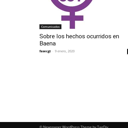
Comunicados
Sobre los hechos ocurridos en
Baena
fasecgt
-
9 enero, 2020
© Newspaper WordPress Theme by TagDiv