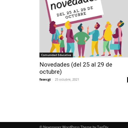
Comunidad Educativa
Novedades (del 25 al 29 de
octubre)
fasecgt
-
25 octubre, 2021
© Newspaper WordPress Theme by TagDiv