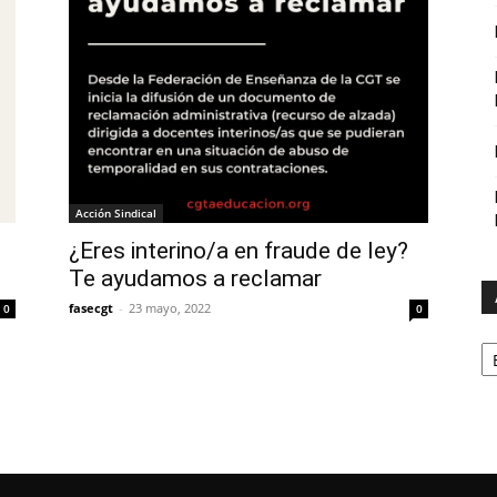
Acción Sindical
¿Eres interino/a en fraude de ley?
Te ayudamos a reclamar
fasecgt
-
23 mayo, 2022
0
0
A