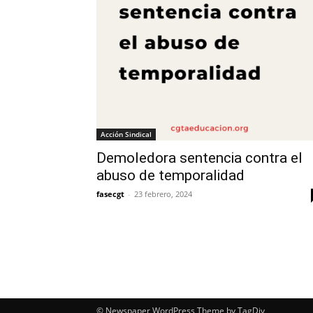
Acción Sindical
Demoledora sentencia contra el
abuso de temporalidad
fasecgt
-
23 febrero, 2024
© Newspaper WordPress Theme by TagDiv