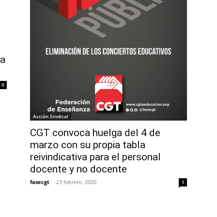
la
0
Acción Sindical
CGT convoca huelga del 4 de
marzo con su propia tabla
reivindicativa para el personal
docente y no docente
fasecgt
-
23 febrero, 2020
1