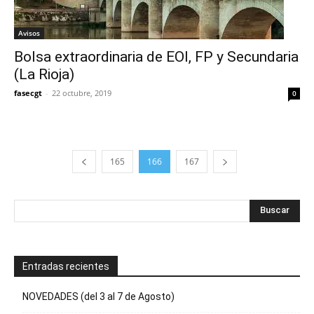
Avisos
Bolsa extraordinaria de EOI, FP y Secundaria
(La Rioja)
fasecgt
-
22 octubre, 2019
0
165
166
167
Entradas recientes
NOVEDADES (del 3 al 7 de Agosto)